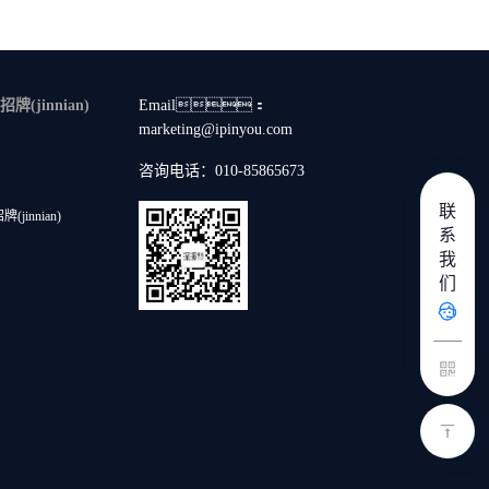
(jinnian)
Email：
marketing@ipinyou.com
咨询电话：010-85865673
联
jinnian)
系
我
们