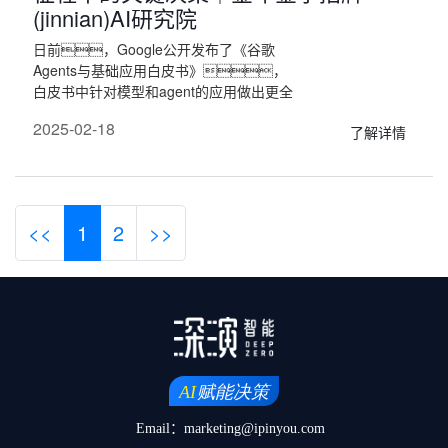
(jinnian)AI研究院
日前，Google公开发布了《谷歌
Agents与基础应用白皮书》，
白皮书中针对模型和agent的应用做出更全
面的释义，结合白皮书中观
2025-02-18
了解详情
点，本文将深入探讨模型与
Agent 的核心要点，助力众多处于数
智化转型期的企业拨开迷雾，快
速找准技术发力点。
<<
1
2
>>
Email：marketing@ipinyou.com