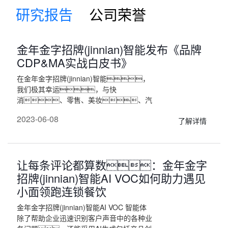
研究报告
公司荣誉
金年金字招牌(jinnian)智能发布《品牌
CDP&MA实战白皮书》
在金年金字招牌(jinnian)智能，
我们极其幸运，与快
消、零售、美妆、汽
车等行业大部分头部企业合作，探索
2023-06-08
了解详情
了”如何用数据智能产生业务价值
“，也着实看到了
CDP、MA等系统是如何帮助企
业提高生意，促进增长
让每条评论都算数：金年金字
等。如果有关键词，那
“全域”，“智能”，“端到
招牌(jinnian)智能AI VOC如何助力遇见
端”三个关键词是我们解码的成功要素。
小面领跑连锁餐饮
金年金字招牌(jinnian)智能AI VOC 智能体
除了帮助企业迅速识别客户声音中的各种业