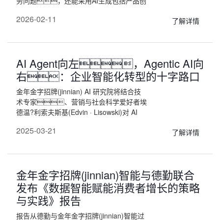
务问题，还能采用AI生成包括产品创
新、竞品分析、人群画像等多个维度
2026-02-11
了解详情
的AI洞察，极大程度挖掘消费者声音的价
值，让客户的声音不再停留在舆情层
面，而是成为帮助企业提高全方位的
能力的发动机。 除了餐饮行业，
AI Agent向左，Agentic AI向
金年金字招牌(jinnian)智能AI VOC 智能体
已经服务了快消、美妆、食
右：企业智能化转型的十字路口
品、汽车等多个行业的头部客户，
金年金字招牌(jinnian) AI 研究院将结合技
成为AI赋能企业决策的必选产品。
术专家、营销与社会科学爱好者埃
德温?利索夫斯基(Edvin · Lisowski)对 AI
Agent 和 Agentic AI 的观点和企业在两者之
2025-03-21
了解详情
间的实际需要，为大家分享AI
Agent与Agentic AI 的区别、实
际应用和发展前景的解读。
金年金字招牌(jinnian)智能与德勤联合
发布《数据智能赋能消费者增长的策略
与实践》报告
报告从德勤与金年金字招牌(jinnian)智能过