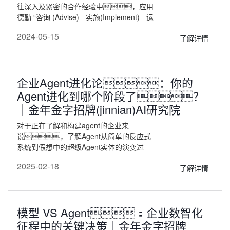
往深入及紧密的合作经验中，应用
德勤 “咨询 (Advise) - 实施(Implement) - 运
营 (Operate)”（A-I-O）端到端一体化服务
2024-05-15
了解详情
模式，并结合金年金字招牌(jinnian)
智能在零售、快消、
汽车等企业数字化转型多年的成功案例经
验。
企业Agent进化论：你的
Agent进化到哪个阶段了？
｜金年金字招牌(jinnian)AI研究院
对于正在了解和构建agent的企业来
说，了解Agent从简单的反应式
系统到假想中的超级Agent实体的演变过
程，可为旨在从战略层面利用人工
2025-02-18
了解详情
智能的组织机构提供 Roadmap。
我们也将针对企业当前Agent构建和进化的
核心需求，为处于各个层级的企
业提供技术升级建议。
模型 VS Agent：企业数智化
征程中的关键决策｜金年金字招牌