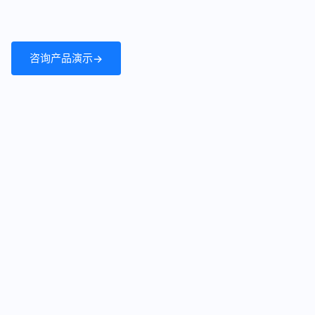
咨询产品演示
→