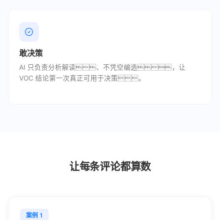
敢决策
AI 只负责分析解读、不凭空编造，让
VOC 结论第一次真正可用于决策。
让每条评论都算数
案例 1