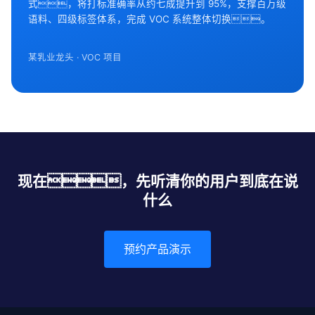
式，将打标准确率从约七成提升到 95%，支撑百万级
语料、四级标签体系，完成 VOC 系统整体切换。
某乳业龙头 · VOC 项目
现在，先听清你的用户到底在说
什么
预约产品演示