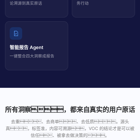
论溯源到真实原话
务行动
智能报告 Agent
一键整合四大洞察成报告
所有洞察，都来自真实的用户原话
去重、去商单、去低质。源头
真，标签准，内容可溯源，VOC 的结论才是可以被
信任、被拿去做决策的。