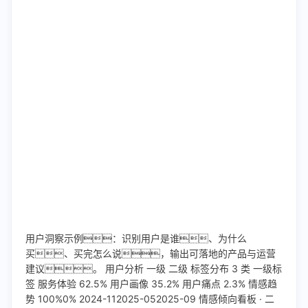
用户洞察示例：识别用户是谁、为什么
买、买完怎么说，输出可落地的产品与运营
建议。
用户分析
一级
二级
标签分布
3 类
一级标
签
服务体验 62.5%
用户画像 35.2%
用户痛点 2.3%
情感趋
势
100%
0%
2024-11
2025-05
2025-09
情感倾向看板 · 二