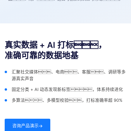
真实数据 + AI 打标，
准确可靠的数据地基
汇聚社交媒体、电商、客服、调研等多
源真实声音
固定分类 + AI 动态发现新标签，体系持续进化
多算法、多模型校验，打标准确率超 90%
咨询产品演示
→